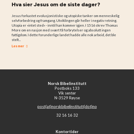
Hva sier Jesus om de siste dager?
Jesus forkastet evolusjonistiske og utopiske tanker om menneskelig
selvforbedring og framgang. Utviklingen går heller i negativ retning.
Utopia er «intet sted» - inntil han kommer igjen. I 1516 skrev Thomas
More om en nasjon med svært få forbrytelser og absolutt ingen
fattigdom. I dette forunderlige landet hadde alle nok arbeid, det ble
stelt...
Les mer
Norsk Bibelinstitutt
Postboks 133
Vik senter
N-3529 Røyse
post(at)norskbibelinstitutt(dot)no
32 16 16 32
Kontortider