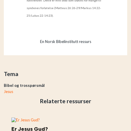
nattverden: Dette er mitt blod som utøses for mange til
syndenes forlatelse (Matteus 26:26-29/Markus 14:22-
25/Lukas 22:14-23).
En Norsk Bibelinstitutt ressurs
Tema
Bibel og trosspørsmål
Jesus
Relaterte ressurser
Er Jesus Gud?