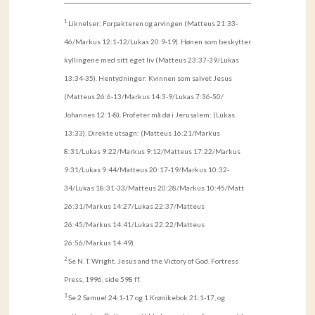
1
Liknelser: Forpakteren og arvingen (Matteus 21:33-
46/Markus 12:1-12/Lukas 20:9-19). Hønen som beskytter
kyllingene med sitt eget liv (Matteus 23:37-39/Lukas
13:34-35). Hentydninger: Kvinnen som salvet Jesus
(Matteus 26:6-13/Markus 14:3-9/Lukas 7:36-50/
Johannes 12:1-8). Profeter må dø i Jerusalem: (Lukas
13:33). Direkte utsagn: (Matteus 16:21/Markus
8:31/Lukas 9:22/Markus 9:12/Matteus 17:22/Markus
9:31/Lukas 9:44/Matteus 20:17-19/Markus 10:32-
34/Lukas 18:31-33/Matteus 20:28/Markus 10:45/Matt
26:31/Markus 14:27/Lukas 22:37/Matteus
26:45/Markus 14:41/Lukas 22:22/Matteus
26:56/Markus 14:49).
2
Se N. T. Wright. Jesus and the Victory of God. Fortress
Press, 1996, side 598 ff.
3
Se 2 Samuel 24:1-17 og 1 Krønikebok 21:1-17, og