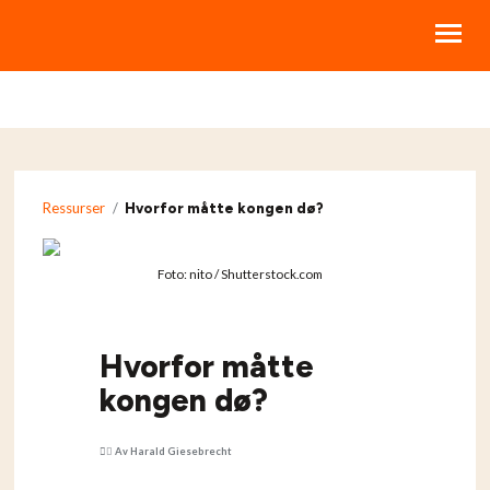
BIBELKURS
LIVSSTILSKURS
Ressurser
/
Hvorfor måtte kongen dø?
RESSURSER
STØTT NBI
Foto: nito / Shutterstock.com
OM NBI
HJELP
Hvorfor måtte
kongen dø?
MINE KURS
Av Harald Giesebrecht