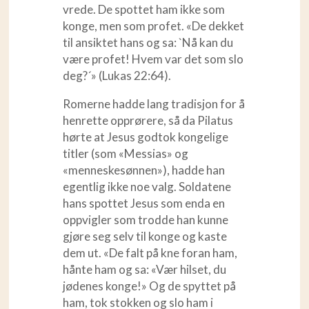
vrede. De spottet ham ikke som
konge, men som profet. «De dekket
til ansiktet hans og sa: `Nå kan du
være profet! Hvem var det som slo
deg?´» (Lukas 22:64).
Romerne hadde lang tradisjon for å
henrette opprørere, så da Pilatus
hørte at Jesus godtok kongelige
titler (som «Messias» og
«menneskesønnen»), hadde han
egentlig ikke noe valg. Soldatene
hans spottet Jesus som enda en
oppvigler som trodde han kunne
gjøre seg selv til konge og kaste
dem ut. «De falt på kne foran ham,
hånte ham og sa: «Vær hilset, du
jødenes konge!» Og de spyttet på
ham, tok stokken og slo ham i