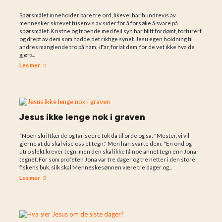
Spørsmålet inneholder bare tre ord, likevel har hundrevis av
mennesker skrevet tusenvis av sider for å forsøke å svare på
spørsmålet. Kristne og troende med feil syn har blitt fordømt, torturert
og drept av dem som hadde det riktige synet. Jesu egen holdning til
andres manglende tro på ham, «Far, forlat dem, for de vet ikke hva de
gjør»...
Les mer
Jesus ikke lenge nok i graven
”Noen skriftlærde og fariseere tok da til orde og sa: "Mester, vi vil
gjerne at du skal vise oss et tegn." Men han svarte dem: "En ond og
utro slekt krever tegn; men den skal ikke få noe annet tegn enn Jona-
tegnet. For som profeten Jona var tre dager og tre netter i den store
fiskens buk, slik skal Menneskesønnen være tre dager og...
Les mer