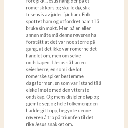
foregikk. Jesus hang der på et
romersk kors og skulle dø, slik
tusenvis av jøder før ham. Folk
spottet ham og utfordret ham til å
bruke sin makt. Men på en eller
annen måte må denne røveren ha
forstått at det var noe større på
gang, at det ikke var romerne det
handlet om, men om selve
ondskapen. I Jesus så han en
seierherre, en som ikke lot
romerske spiker bestemme
dagsformen, en som var i stand til å
elske i møte med den ytterste
ondskap. Og mens disiplene løp og
gjemte seg og hele folkemengden
hadde gitt opp, begynte denne
røveren å tro på triumfen til det
rike Jesus snakket om.