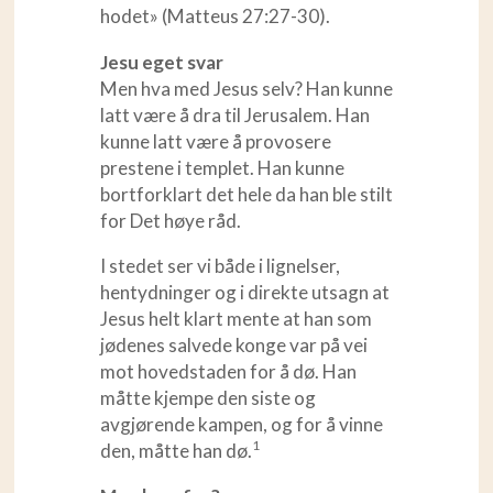
hodet» (Matteus 27:27-30).
Jesu eget svar
Men hva med Jesus selv? Han kunne
latt være å dra til Jerusalem. Han
kunne latt være å provosere
prestene i templet. Han kunne
bortforklart det hele da han ble stilt
for Det høye råd.
I stedet ser vi både i lignelser,
hentydninger og i direkte utsagn at
Jesus helt klart mente at han som
jødenes salvede konge var på vei
mot hovedstaden for å dø. Han
måtte kjempe den siste og
avgjørende kampen, og for å vinne
1
den, måtte han dø.