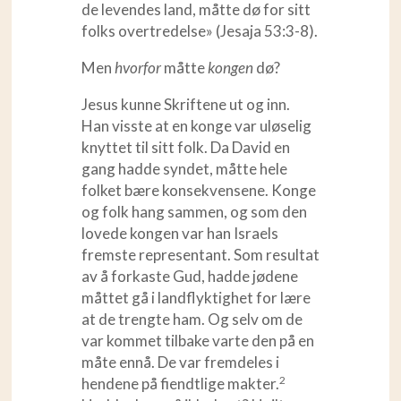
de levendes land, måtte dø for sitt
folks overtredelse» (Jesaja 53:3-8).
Men
hvorfor
måtte
kongen
dø?
Jesus kunne Skriftene ut og inn.
Han visste at en konge var uløselig
knyttet til sitt folk. Da David en
gang hadde syndet, måtte hele
folket bære konsekvensene. Konge
og folk hang sammen, og som den
lovede kongen var han Israels
fremste representant. Som resultat
av å forkaste Gud, hadde jødene
måttet gå i landflyktighet for lære
at de trengte ham. Og selv om de
var kommet tilbake varte den på en
måte ennå. De var fremdeles i
2
hendene på fiendtlige makter.