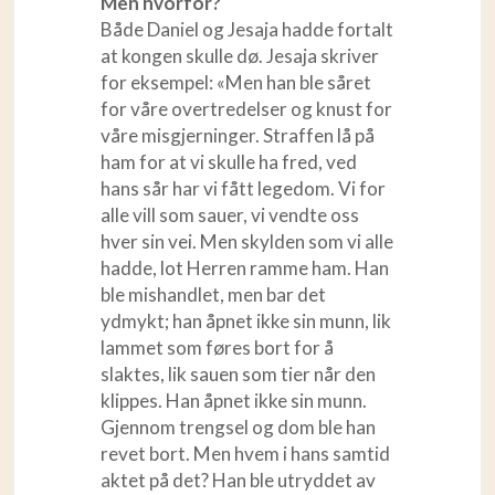
Men hvorfor?
Både Daniel og Jesaja hadde fortalt
at kongen skulle dø. Jesaja skriver
for eksempel: «Men han ble såret
for våre overtredelser og knust for
våre misgjerninger. Straffen lå på
ham for at vi skulle ha fred, ved
hans sår har vi fått legedom. Vi for
alle vill som sauer, vi vendte oss
hver sin vei. Men skylden som vi alle
hadde, lot Herren ramme ham. Han
ble mishandlet, men bar det
ydmykt; han åpnet ikke sin munn, lik
lammet som føres bort for å
slaktes, lik sauen som tier når den
klippes. Han åpnet ikke sin munn.
Gjennom trengsel og dom ble han
revet bort. Men hvem i hans samtid
aktet på det? Han ble utryddet av