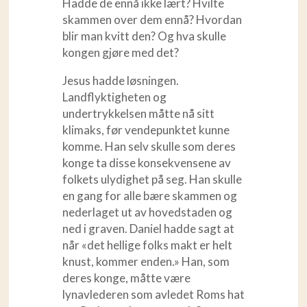
Hadde de ennå ikke lært? Hvilte
skammen over dem ennå? Hvordan
blir man kvitt den? Og hva skulle
kongen gjøre med det?
Jesus hadde løsningen.
Landflyktigheten og
undertrykkelsen måtte nå sitt
klimaks, før vendepunktet kunne
komme. Han selv skulle som deres
konge ta disse konsekvensene av
folkets ulydighet på seg. Han skulle
en gang for alle bære skammen og
nederlaget ut av hovedstaden og
ned i graven. Daniel hadde sagt at
når «det hellige folks makt er helt
knust, kommer enden.» Han, som
deres konge, måtte være
lynavlederen som avledet Roms hat