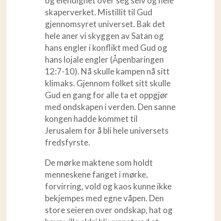
og elendighet over seg selv og hele
skaperverket. Mistillit til Gud
gjennomsyret universet. Bak det
hele aner vi skyggen av Satan og
hans engler i konflikt med Gud og
hans lojale engler (Åpenbaringen
12:7-10). Nå skulle kampen nå sitt
klimaks. Gjennom folket sitt skulle
Gud en gang for alle ta et oppgjør
med ondskapen i verden. Den sanne
kongen hadde kommet til
Jerusalem for å bli hele universets
fredsfyrste.
De mørke maktene som holdt
menneskene fanget i mørke,
forvirring, vold og kaos kunne ikke
bekjempes med egne våpen. Den
store seieren over ondskap, hat og