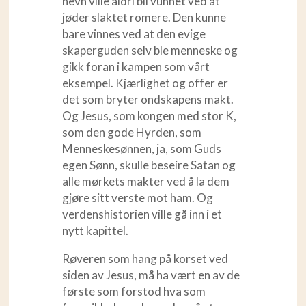
hevn ville aldri bli vunnet ved at
jøder slaktet romere. Den kunne
bare vinnes ved at den evige
skaperguden selv ble menneske og
gikk foran i kampen som vårt
eksempel. Kjærlighet og offer er
det som bryter ondskapens makt.
Og Jesus, som kongen med stor K,
som den gode Hyrden, som
Menneskesønnen, ja, som Guds
egen Sønn, skulle beseire Satan og
alle mørkets makter ved å la dem
gjøre sitt verste mot ham. Og
verdenshistorien ville gå inn i et
nytt kapittel.
Røveren som hang på korset ved
siden av Jesus, må ha vært en av de
første som forstod hva som