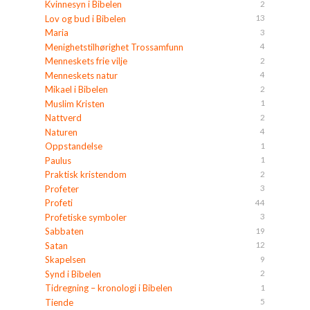
2
Kvinnesyn i Bibelen
13
Lov og bud i Bibelen
3
Maria
4
Menighetstilhørighet Trossamfunn
2
Menneskets frie vilje
4
Menneskets natur
2
Mikael i Bibelen
1
Muslim Kristen
2
Nattverd
4
Naturen
1
Oppstandelse
1
Paulus
2
Praktisk kristendom
3
Profeter
44
Profeti
3
Profetiske symboler
19
Sabbaten
12
Satan
9
Skapelsen
2
Synd i Bibelen
1
Tidregning – kronologi i Bibelen
5
Tiende