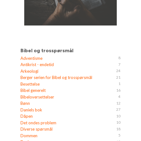
Bibel og trosspørsmål
8
Adventisme
7
Antikrist - endetid
24
Arkeologi
21
Berger serien for Bibel og trosspørsmål
1
Besettelse
16
Bibel generelt
4
Bibeloversettelser
12
Bønn
27
Daniels bok
10
Dåpen
10
Det ondes problem
18
Diverse spørsmål
5
Dommen