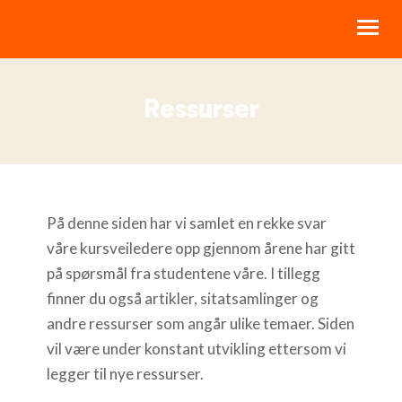
Ressurser
BIBELKURS
LIVSSTILSKURS
RESSURSER
STØTT NBI
På denne siden har vi samlet en rekke svar
våre kursveiledere opp gjennom årene har gitt
OM NBI
på spørsmål fra studentene våre. I tillegg
HJELP
finner du også artikler, sitatsamlinger og
andre ressurser som angår ulike temaer. Siden
MINE KURS
vil være under konstant utvikling ettersom vi
legger til nye ressurser.