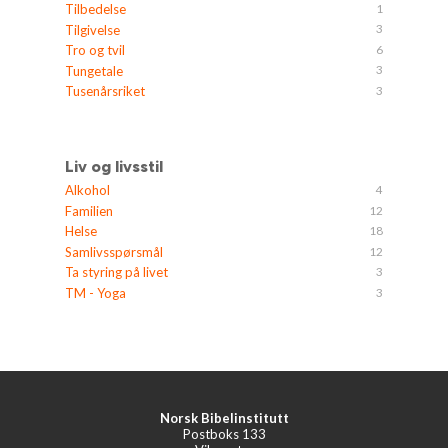
1
Tilbedelse
3
Tilgivelse
6
Tro og tvil
3
Tungetale
3
Tusenårsriket
Liv og livsstil
4
Alkohol
12
Familien
18
Helse
12
Samlivsspørsmål
3
Ta styring på livet
3
TM - Yoga
Norsk Bibelinstitutt
Postboks 133