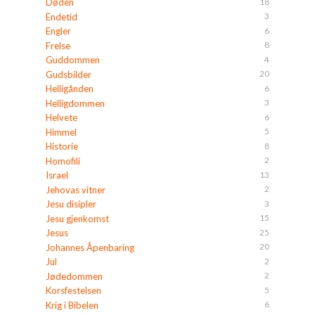
18
Døden
3
Endetid
6
Engler
8
Frelse
4
Guddommen
20
Gudsbilder
6
Helligånden
3
Helligdommen
6
Helvete
5
Himmel
8
Historie
2
Homofili
13
Israel
2
Jehovas vitner
3
Jesu disipler
15
Jesu gjenkomst
25
Jesus
20
Johannes Åpenbaring
2
Jul
2
Jødedommen
5
Korsfestelsen
6
Krig i Bibelen