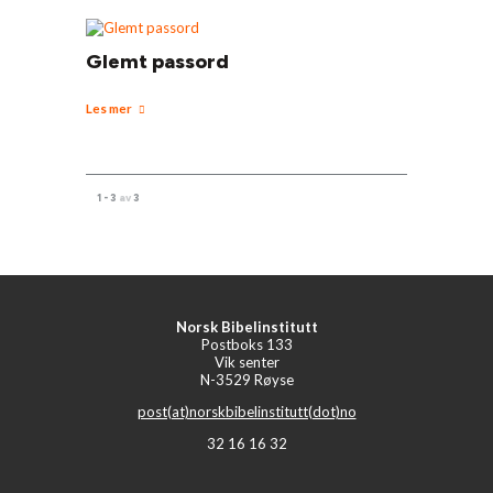
Glemt passord
Les mer
1 - 3
av
3
Norsk Bibelinstitutt
Postboks 133
Vik senter
N-3529 Røyse
post(at)norskbibelinstitutt(dot)no
32 16 16 32