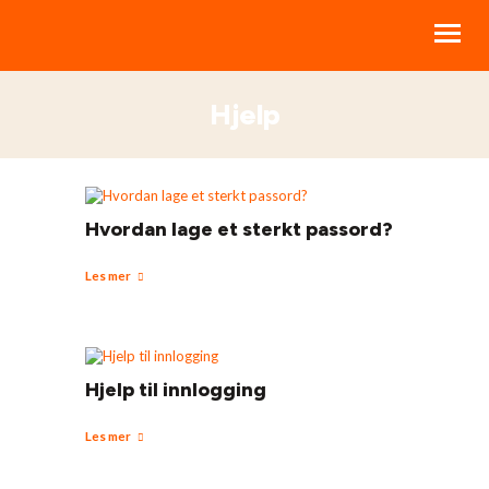
Hjelp
BIBELKURS
LIVSSTILSKURS
RESSURSER
Hvordan lage et sterkt passord?
STØTT NBI
Les mer
OM NBI
HJELP
Hjelp til innlogging
MINE KURS
Les mer