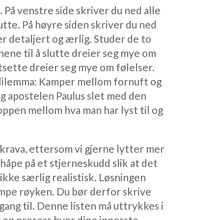
. På venstre side skriver du ned alle
utte. På høyre siden skriver du ned
r detaljert og ærlig. Studer de to
nene til å slutte dreier seg mye om
tsette dreier seg mye om følelser.
e dilemma: Kamper mellom fornuft og
og apostelen Paulus slet med den
roppen mellom hva man har lyst til og
 krava, ettersom vi gjerne lytter mer
 håpe på et stjerneskudd slik at det
r ikke særlig realistisk. Løsningen
tumpe røyken. Du bør derfor skrive
gang til. Denne listen må uttrykkes i
 en prosess hvor dine innerste