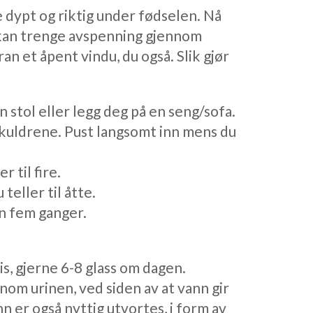
 dypt og riktig under fødselen. Nå
 kan trenge avspenning gjennom
 et åpent vindu, du også. Slik gjør
en stol eller legg deg på en seng/sofa.
skuldrene. Pust langsomt inn mens du
 til fire.
teller til åtte.
n fem ganger.
is, gjerne 6-8 glass om dagen.
om urinen, ved siden av at vann gir
n er også nyttig utvortes, i form av