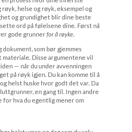
 røyk, helse og røyk, eksempel og
het og grundighet blir dine beste
 sette ord på følelsene dine. Først nå
over gode grunner
for å røyke
.
lig dokument, som bør gjemmes
 materiale. Disse argumentene vil
mtiden — når du under avvenningen
et på røyk igjen. Du kan komme til å
 og helst huske hvor godt det var. Da
luttgrunner, en gang til. Ingen andre
e for hva du egentlig mener om
 bør helst være en dag som du selv