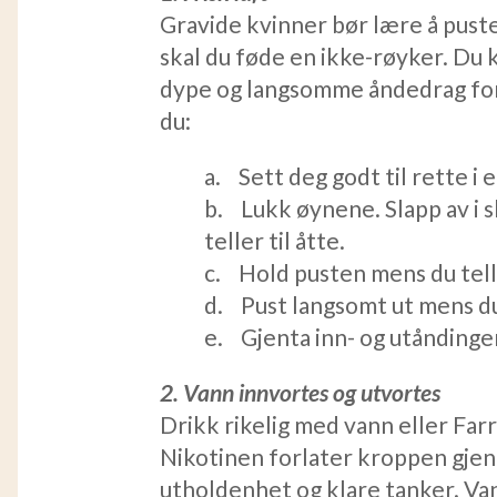
Gravide kvinner bør lære å puste
skal du føde en ikke-røyker. Du
dype og langsomme åndedrag foran
du:
a. Sett deg godt til rette i 
b. Lukk øynene. Slapp av i 
teller til åtte.
c. Hold pusten mens du teller
d. Pust langsomt ut mens du 
e. Gjenta inn- og utåndinge
2. Vann innvortes og utvortes
Drikk rikelig med vann eller Farr
Nikotinen forlater kroppen gjenn
utholdenhet og klare tanker. Van