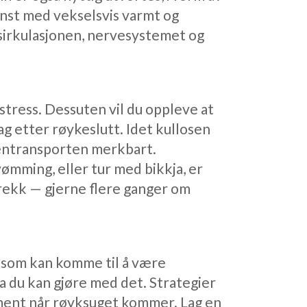
inst med vekselsvis varmt og
dsirkulasjonen, nervesystemet og
tress. Dessuten vil du oppleve at
g etter røykeslutt. Idet kullosen
entransporten merkbart.
svømming, eller tur med bikkja, er
ekk — gjerne flere ganger om
 som kan komme til å være
va du kan gjøre med det. Strategier
ument når røyksuget kommer. Lag en