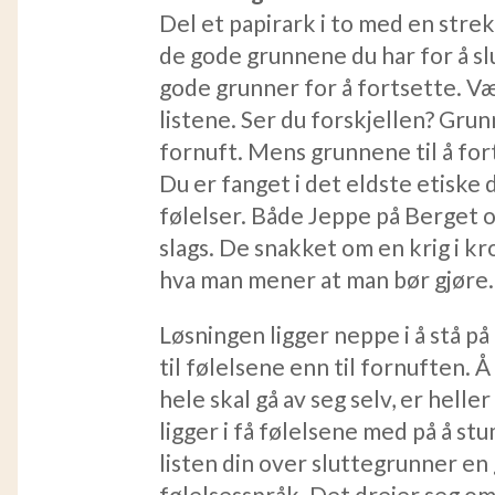
Del et papirark i to med en strek
de gode grunnene du har for å sl
gode grunner for å fortsette. Væ
listene. Ser du forskjellen? Grun
fornuft. Mens grunnene til å for
Du er fanget i det eldste etisk
følelser. Både Jeppe på Berget 
slags. De snakket om en krig i k
hva man mener at man bør gjøre.
Løsningen ligger neppe i å stå på
til følelsene enn til fornuften. Å
hele skal gå av seg selv, er helle
ligger i få følelsene med på å s
listen din over sluttegrunner en 
følelsesspråk. Det dreier seg om