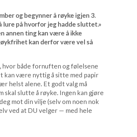
ber og begynner å røyke igjen 3.
å lure på hvorfor jeg hadde sluttet.»
en annen ting kan være å ikke
røykfrihet kan derfor være vel så
, hvor både fornuften og følelsene
t kan være nyttig å sitte med papir
Vær helst alene. Et godt valg må
m skal slutte å røyke. Ingen kan gjøre
 deg mot din vilje (selv om noen nok
selv ved at DU velger — med hele