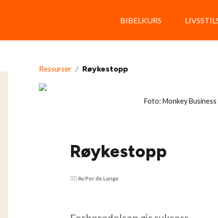
BIBELKURS
LIVSSTI
Ressurser
/
Røykestopp
Foto: Monkey Business
Røykestopp
Av Per de Lange
Forberedelsen gir suksess