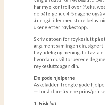
har mye kontroll over (f.eks. we
de påfølgende 4-5 dagene også v
å unngå tider med store belastni
ukene etter røykestopp.
Skriv datoen for røykeslutt på e
argument samlingen din, signert m
høytidelig og meningsfull avtale
hvordan du vil forberede deg me
røykesluttdagen din.
De gode hjelperne
Askeladden trengte gode hjelpe
— for å klare å vinne prins/prin
1. Frisk luft