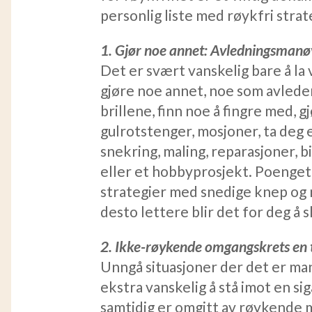
personlig liste med røykfri strat
1. Gjør noe annet: Avledningsmanø
Det er svært vanskelig bare å la 
gjøre noe annet, noe som avleder
brillene, finn noe å fingre med, g
gulrotstenger, mosjoner, ta deg e
snekring, maling, reparasjoner, 
eller et hobbyprosjekt. Poenget 
strategier med snedige knep og 
desto lettere blir det for deg å s
2. Ikke-røykende omgangskrets en 
Unngå situasjoner der det er m
ekstra vanskelig å stå imot en si
samtidig er omgitt av røykende