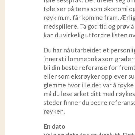
følelser på tema som økonomi og
røyk m.m. får komme fram. Ærlig
medspillere. Ta god tid og prøv å
kan du virkelig utfordre listen 
Du har nå utarbeidet et person
innerst i lommeboka som gradert
bli din beste referanse for fre
eller som eksrøyker opplever sug
glemme hvor ille det var å røyke
må du lese arket ditt med røykes
steder finner du bedre referans
røyken.
En dato
Velg en dato for røykeslutt. Det