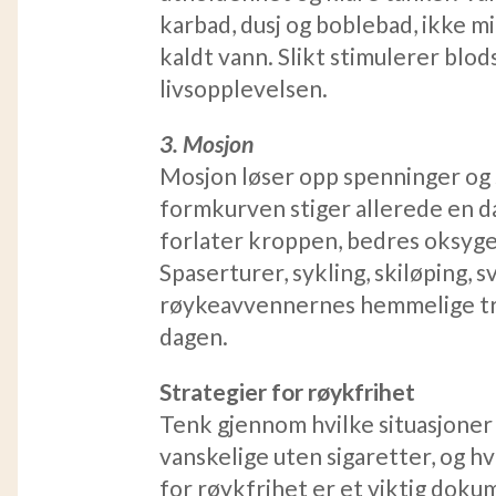
karbad, dusj og boblebad, ikke m
kaldt vann. Slikt stimulerer blo
livsopplevelsen.
3. Mosjon
Mosjon løser opp spenninger og s
formkurven stiger allerede en da
forlater kroppen, bedres oksyg
Spaserturer, sykling, skiløping, 
røykeavvennernes hemmelige tr
dagen.
Strategier for røykfrihet
Tenk gjennom hvilke situasjoner
vanskelige uten sigaretter, og h
for røykfrihet er et viktig dok