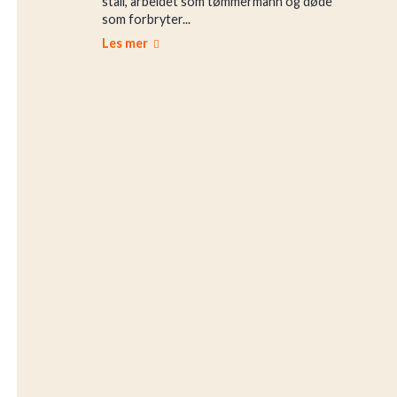
stall, arbeidet som tømmermann og døde
som forbryter...
Les mer