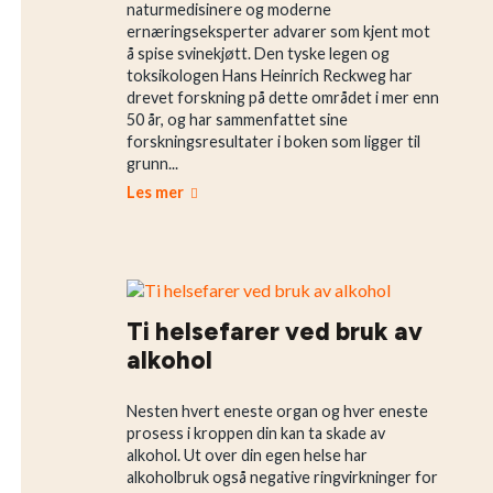
naturmedisinere og moderne
ernæringseksperter advarer som kjent mot
å spise svinekjøtt. Den tyske legen og
toksikologen Hans Heinrich Reckweg har
drevet forskning på dette området i mer enn
50 år, og har sammenfattet sine
forskningsresultater i boken som ligger til
grunn...
Les mer
Ti helsefarer ved bruk av
alkohol
Nesten hvert eneste organ og hver eneste
prosess i kroppen din kan ta skade av
alkohol. Ut over din egen helse har
alkoholbruk også negative ringvirkninger for