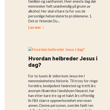
familien og samfunnet. Hver eneste dag dør
mennesker helt unødvendig på grunn av
alkohol. Her skal vi bare ta for oss de
personlige helserelaterte problemene. 1.
Det er fetende Du...
Les mer
Hvordan helbreder Jesus i
dag?
For to tusen år siden kom Jesus inn i
menneskehetens historie. Til tross for ringe
foreldre, beskjedent fødested og tretti års
anonym tilværelse i landsbyen Nasaret, har
han etter bare tre og et halvt års offentlig
liv fått større oppmerksomhet enn noen
annen. Denne personen, som ble født i en