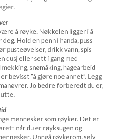
egier.
ver
være å røyke. Nøkkelen ligger i å
 deg. Hold en penn i handa, puss
jør pusteøvelser, drikk vann, spis
n dusj eller sett i gang med
bilmekking, snømåking, hagearbeid
er bevisst ”å gjøre noe annet”. Legg
manøvrer. Jo bedre forberedt du er,
lutte.
tid
ange mennesker som røyker. Det er
garett når du er røyksugen og
 mennesker. Unngå røykerom, selv