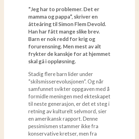
”Jeg har to problemer. Det er
mamma og pappa”, skriver en
åtteåring til Simon Flem Devold.
Han har fått mange slike brev.
Barn er nok redd for krig og
forurensning. Men mest av alt
frykter de kanskje for at hjemmet
skal gå i oppløsning.
Stadig flere barn lider under
”skilsmisserevolusjonen”. Og når
samfunnet svikter oppgaven med å
formidle meningen med ekteskapet
til neste generasjon, er det et steg i
retning av kulturelt selvmord, sier
en amerikansk rapport. Denne
pessimismen stammer ikke fra
konservative kretser, men fra