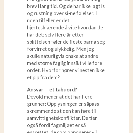
brev i lang tid. Og de har ikke lagt is
og rustning over si-ne følelser. I
noen tilfeller er det
hjerteskjærende å vite hvordan de
har det; selv flere år etter
splittelsen føler de fleste barna seg
forvirret og ulykkelig. Men jeg
skulle naturligvis ønske at andre
med større faglig innsikt ville føre
ordet. Hvorfor hører vi nesten ikke
et pip fra dem?
Ansvar — et tabuord?
Devold mener at det har flere
grunner: Opplysningen er såpass
skremmende at den kan føre til
samvittighetskonflikter. De tier
også fordi fagmiljøet er så
ensrettet; de som opponerer vil