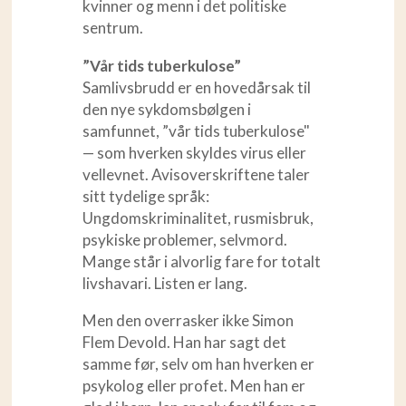
kvinner og menn i det politiske
sentrum.
”Vår tids tuberkulose”
Samlivsbrudd er en hovedårsak til
den nye sykdomsbølgen i
samfunnet, ”vår tids tuberkulose"
— som hverken skyldes virus eller
vellevnet. Avisoverskriftene taler
sitt tydelige språk:
Ungdomskriminalitet, rusmisbruk,
psykiske problemer, selvmord.
Mange står i alvorlig fare for totalt
livshavari. Listen er lang.
Men den overrasker ikke Simon
Flem Devold. Han har sagt det
samme før, selv om han hverken er
psykolog eller profet. Men han er