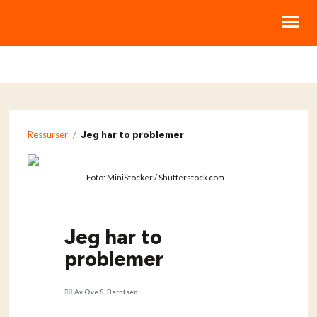
BIBELKURS
LIVSSTILSKURS
Ressurser
/
Jeg har to problemer
RESSURSER
STØTT NBI
Foto: MiniStocker / Shutterstock.com
OM NBI
HJELP
Jeg har to
problemer
MINE KURS
Av Ove S. Berntsen