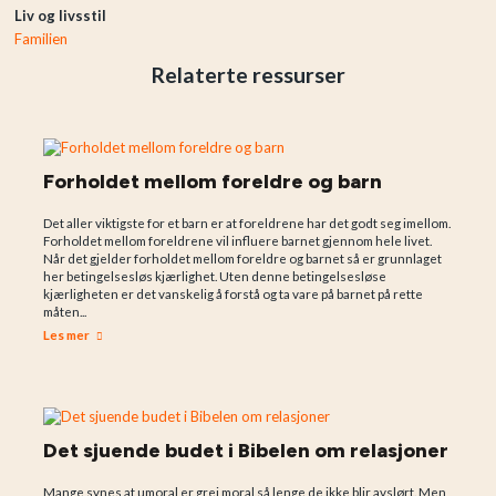
Liv og livsstil
Familien
Relaterte ressurser
Forholdet mellom foreldre og barn
Det aller viktigste for et barn er at foreldrene har det godt seg imellom.
Forholdet mellom foreldrene vil influere barnet gjennom hele livet.
Når det gjelder forholdet mellom foreldre og barnet så er grunnlaget
her betingelsesløs kjærlighet. Uten denne betingelsesløse
kjærligheten er det vanskelig å forstå og ta vare på barnet på rette
måten...
Les mer
Det sjuende budet i Bibelen om relasjoner
Mange synes at umoral er grei moral så lenge de ikke blir avslørt. Men