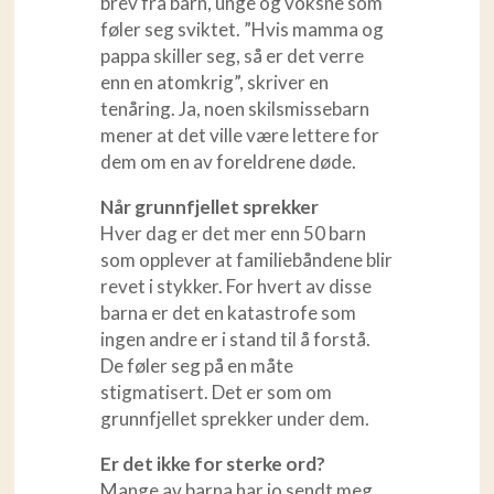
brev fra barn, unge og voksne som
føler seg sviktet. ”Hvis mamma og
pappa skiller seg, så er det verre
enn en atomkrig”, skriver en
tenåring. Ja, noen skilsmissebarn
mener at det ville være lettere for
dem om en av foreldrene døde.
Når grunnfjellet sprekker
Hver dag er det mer enn 50 barn
som opplever at familiebåndene blir
revet i stykker. For hvert av disse
barna er det en katastrofe som
ingen andre er i stand til å forstå.
De føler seg på en måte
stigmatisert. Det er som om
grunnfjellet sprekker under dem.
Er det ikke for sterke ord?
Mange av barna har jo sendt meg