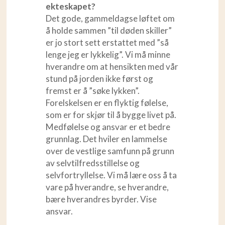
ekteskapet?
Det gode, gammeldagse løftet om
å holde sammen ”til døden skiller”
er jo stort sett erstattet med ”så
lenge jeg er lykkelig”. Vi må minne
hverandre om at hensikten med vår
stund på jorden ikke først og
fremst er å ”søke lykken”.
Forelskelsen er en flyktig følelse,
som er for skjør til å bygge livet på.
Medfølelse og ansvar er et bedre
grunnlag. Det hviler en lammelse
over de vestlige samfunn på grunn
av selvtilfredsstillelse og
selvfortryllelse. Vi må lære oss å ta
vare på hverandre, se hverandre,
bære hverandres byrder. Vise
ansvar.