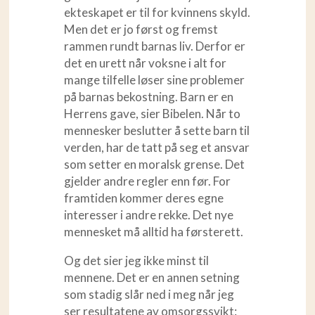
ekteskapet er til for kvinnens skyld.
Men det er jo først og fremst
rammen rundt barnas liv. Derfor er
det en urett når voksne i alt for
mange tilfelle løser sine problemer
på barnas bekostning. Barn er en
Herrens gave, sier Bibelen. Når to
mennesker beslutter å sette barn til
verden, har de tatt på seg et ansvar
som setter en moralsk grense. Det
gjelder andre regler enn før. For
framtiden kommer deres egne
interesser i andre rekke. Det nye
mennesket må alltid ha førsterett.
Og det sier jeg ikke minst til
mennene. Det er en annen setning
som stadig slår ned i meg når jeg
ser resultatene av omsorgssvikt: