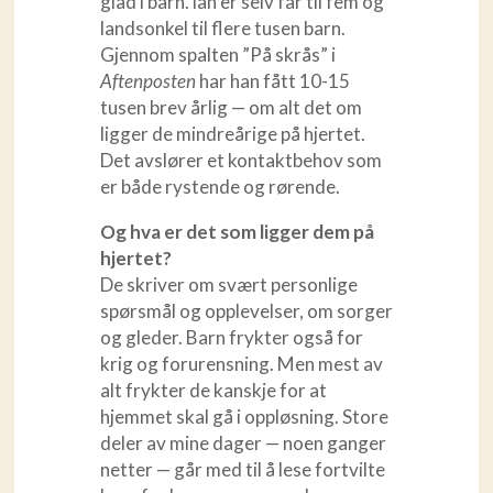
glad i barn. lan er selv far til fem og
landsonkel til flere tusen barn.
Gjennom spalten ”På skrås” i
Aftenposten
har han fått 10-15
tusen brev årlig — om alt det om
ligger de mindreårige på hjertet.
Det avslører et kontaktbehov som
er både rystende og rørende.
Og hva er det som ligger dem på
hjertet?
De skriver om svært personlige
spørsmål og opplevelser, om sorger
og gleder. Barn frykter også for
krig og forurensning. Men mest av
alt frykter de kanskje for at
hjemmet skal gå i oppløsning. Store
deler av mine dager — noen ganger
netter — går med til å lese fortvilte