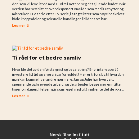
den som vil leve i fred med Gud må notere seg det sjuende budet. I vår
verden har sex blitt et overeksponert område som media utnytter og
misbruker. I TV serie etter TV serie, i sangtekster som nøye beskriver
både kroppsdeler og seksuelle handlinger, i bilder som har...
Les mer
Ti råd for et bedre samliv
Hvor ble det av den første gnist og begeistring? Er vi interessert å
investere litt tid og energi i parforholdet? Her er ti forslag til hvordan
man kan komme hverandre nærmere. Jan og Julie har hvert sitt
spennende og krevende arbeid, og de arbeider begge mer enn åtte
timer om dagen. Helgen går som regel med til å innhente det de ikke...
Les mer
Norsk Bibelinstitutt