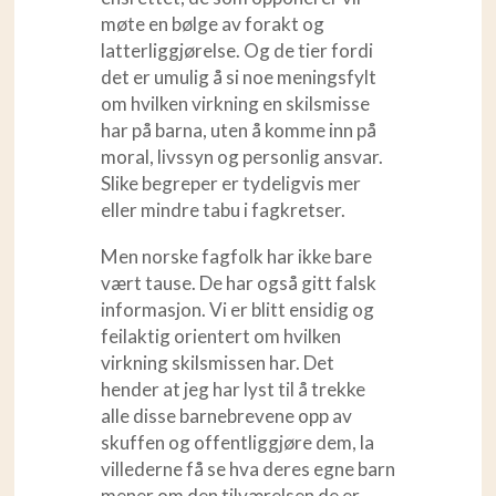
møte en bølge av forakt og
latterliggjørelse. Og de tier fordi
det er umulig å si noe meningsfylt
om hvilken virkning en skilsmisse
har på barna, uten å komme inn på
moral, livssyn og personlig ansvar.
Slike begreper er tydeligvis mer
eller mindre tabu i fagkretser.
Men norske fagfolk har ikke bare
vært tause. De har også gitt falsk
informasjon. Vi er blitt ensidig og
feilaktig orientert om hvilken
virkning skilsmissen har. Det
hender at jeg har lyst til å trekke
alle disse barnebrevene opp av
skuffen og offentliggjøre dem, la
villederne få se hva deres egne barn
mener om den tilværelsen de er