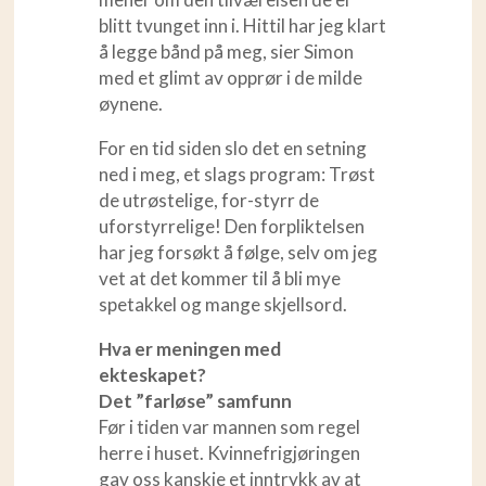
blitt tvunget inn i. Hittil har jeg klart
å legge bånd på meg, sier Simon
med et glimt av opprør i de milde
øynene.
For en tid siden slo det en setning
ned i meg, et slags program: Trøst
de utrøstelige, for-styrr de
uforstyrrelige! Den forpliktelsen
har jeg forsøkt å følge, selv om jeg
vet at det kommer til å bli mye
spetakkel og mange skjellsord.
Hva er meningen med
ekteskapet?
Det ”farløse” samfunn
Før i tiden var mannen som regel
herre i huset. Kvinnefrigjøringen
gav oss kanskje et inntrykk av at