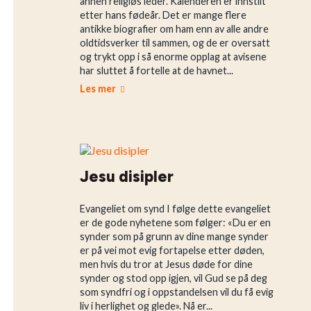
annen religiøs leder. Kalenderen er innstilt
etter hans fødeår. Det er mange flere
antikke biografier om ham enn av alle andre
oldtidsverker til sammen, og de er oversatt
og trykt opp i så enorme opplag at avisene
har sluttet å fortelle at de havnet...
Les mer
Jesu disipler
Evangeliet om synd I følge dette evangeliet
er de gode nyhetene som følger: «Du er en
synder som på grunn av dine mange synder
er på vei mot evig fortapelse etter døden,
men hvis du tror at Jesus døde for dine
synder og stod opp igjen, vil Gud se på deg
som syndfri og i oppstandelsen vil du få evig
liv i herlighet og glede». Nå er...