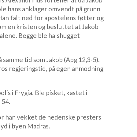
 ble hans anklager omvendt på grunn
an falt ned for apostelens føtter og
om en kristen og besluttet at Jakob
alene. Begge ble halshugget
 samme tid som Jakob (Apg 12,3-5).
os regjeringstid, på egen anmodning
is i Frygia. Ble pisket, kastet i
 54.
vor han vekket de hedenske presters
yd i byen Madras.