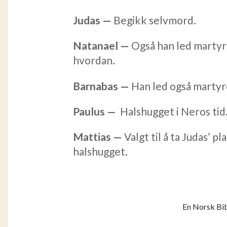
Judas
—
Begikk selvmord.
Natanael —
Også han led martyr
hvordan.
Barnabas —
Han led også martyrd
Paulus —
Halshugget i Neros tid
Mattias —
Valgt til å ta Judas’ p
halshugget.
En Norsk Bib