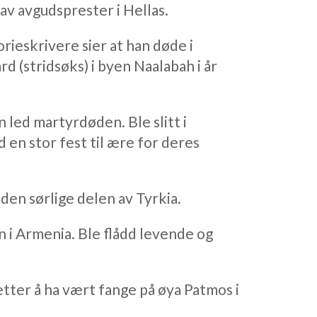
 av avgudsprester i Hellas.
orieskrivere sier at han døde i
d (stridsøks) i byen Naalabah i år
n led martyrdøden. Ble slitt i
d en stor fest til ære for deres
 den sørlige delen av Tyrkia.
 i Armenia. Ble flådd levende og
etter å ha vært fange på øya Patmos i