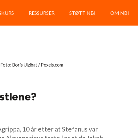
LSKURS
RESSURSER
STØTT NBI
OM NBI
.
Foto: Boris Ulzibat / Pexels.com
stlene?
rippa, 10 år etter at Stefanus var
ns Alexandrinus forteller at da Jakob