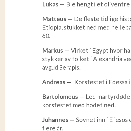
Lukas —
Ble hengt i et oliventre
Matteus —
De fleste tidlige hist
Etiopia, stukket ned med hellebar
60.
Markus —
Virket i Egypt hvor ha
stykker av folket i Alexandria ve
avgud Serapis.
Andreas —
Korsfestet i Edessa i
Bartolomeus —
Led martyrdøden
korsfestet med hodet ned.
Johannes —
Sovnet inn i Efesos 
flere år.