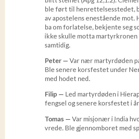
ble ført til henrettelsesstedet,
av apostelens enestående mot. H
ba om forlatelse, bekjente seg s
ikke skulle motta martyrkronen 
samtidig.
Peter —
Var nær martyrdøden på
Ble senere korsfestet under Ner
med hodet ned.
Filip —
Led martyrdøden i Hierapol
fengsel og senere korsfestet i år
Tomas —
Var misjonær i India h
vrede. Ble gjennomboret med sp