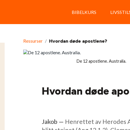
BIBELKURS
LIVSSTI
Ressurser
/
Hvordan døde apostlene?
De 12 apostlene. Australia
Hvordan døde apo
Jakob —
Henrettet av Herodes Ag
blitt steinet (Apg 12,1.2). Cleme