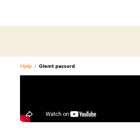
BIBELKURS
LIVSSTI
Hjelp
/
Glemt passord