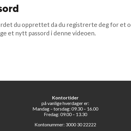
sord
rdet du opprettet da du registrerte deg for et o
ge et nytt passord i denne videoen.
Kontortider
på vanlige hverdager er:
Mandag – torsdag: 09.30 – 16.00
Fredag: 09.00 – 13.30
Kontonummer: 3000 30 22222