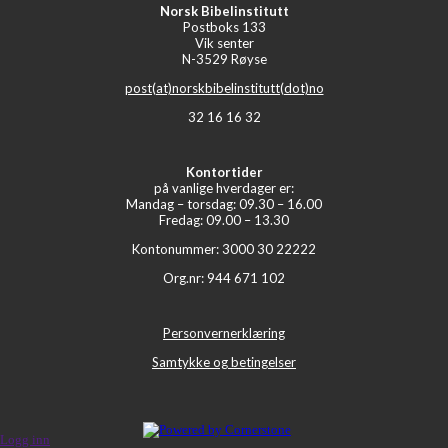
Norsk Bibelinstitutt
Postboks 133
Vik senter
N-3529 Røyse
post(at)norskbibelinstitutt(dot)no
32 16 16 32
Kontortider
på vanlige hverdager er:
Mandag – torsdag: 09.30 – 16.00
Fredag: 09.00 – 13.30
Kontonummer: 3000 30 22222
Org.nr: 944 671 102
Personvernerklæring
Samtykke og betingelser
Logg inn