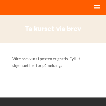
Ta kurset via brev
BIBELKURS
LIVSSTILSKURS
RESSURSER
STØTT NBI
Våre brevkurs i posten er gratis. Fyll ut
skjemaet her for påmelding:
OM NBI
HJELP
MINE KURS