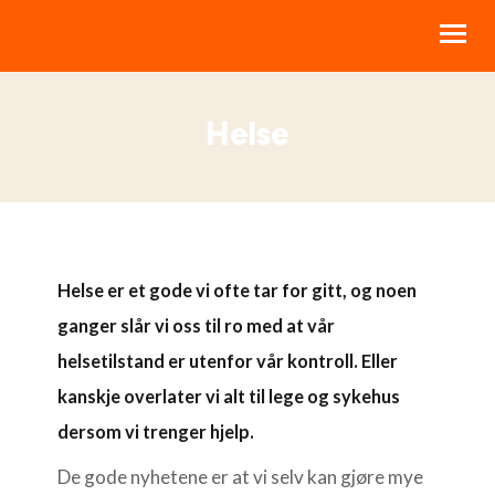
Helse
BIBELKURS
LIVSSTILSKURS
RESSURSER
STØTT NBI
Helse er et gode vi ofte tar for gitt, og noen
OM NBI
ganger slår vi oss til ro med at vår
HJELP
helsetilstand er utenfor vår kontroll. Eller
kanskje overlater vi alt til lege og sykehus
MINE KURS
dersom vi trenger hjelp.
De gode nyhetene er at vi selv kan gjøre mye