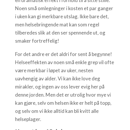
en dramatisk effekt i forhold til å sitte stille.
Noen små omlegninger i kosten et par ganger
i uken kan gi merkbare utslag. Ikke bare det,
men helsebringende mat kan som regel
tilberedes slik at den ser spennende ut, og
smaker fortreffelig!
For det andre er det aldri for sent å begynne!
Helseeffekten av noen små enkle grep vil ofte
være merkbar i løpet av uker, nesten
uavhengig av alder. Vi kan ikke love deg
mirakler, og ingen av oss lever evig her på
denne jorden. Men det er utrolig hvor mye vi
kan gjøre, selv om helsen ikke er helt på topp,
og selv om vi ikke alltid kan bli kvitt alle
helseplager.