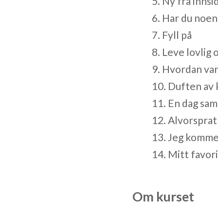
5. Ny fra innsi
6. Har du noen 
7. Fyll på
8. Leve lovlig 
9. Hvordan var
10. Duften av 
11. En dag sa
12. Alvorsprat
13. Jeg komm
14. Mitt favor
Om kurset