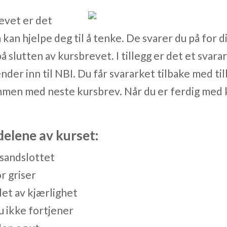
evet er det
an hjelpe deg til å tenke. De svarer du på for d
å slutten av kursbrevet. I tillegg er det et sva
nder inn til NBI. Du får svararket tilbake med ti
mmen med neste kursbrev. Når du er ferdig med k
delene av kurset:
 sandslottet
or griser
det av kjærlighet
u ikke fortjener