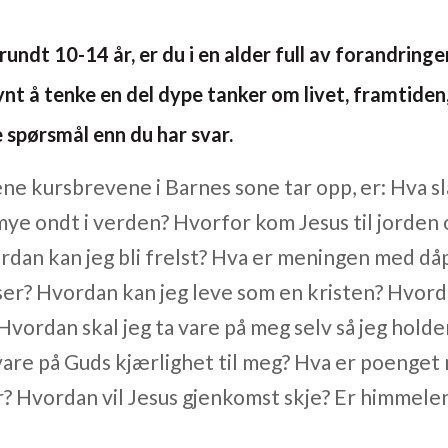
 rundt 10-14 år, er du i en alder full av forandring
nt å tenke en del dype tanker om livet, framtiden
e spørsmål enn du har svar.
ne kursbrevene i Barnes sone tar opp, er: Hva s
mye ondt i verden? Hvorfor kom Jesus til jorden
rdan kan jeg bli frelst? Hva er meningen med d
elser? Hvordan kan jeg leve som en kristen? Hvor
Hvordan skal jeg ta vare på meg selv så jeg holde
vare på Guds kjærlighet til meg? Hva er poenget
ør? Hvordan vil Jesus gjenkomst skje? Er himmele