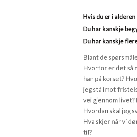
Hvis du er i alderen
Du har kanskje begy
Du har kanskje fler
Blant de spørsmåle
Hvorfor er det så 
han på korset? Hvo
jeg stå imot frist
vei gjennom livet? 
Hvordan skal jeg s
Hva skjer når vi d
til?