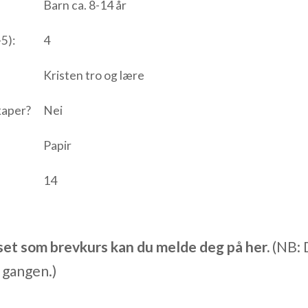
Barn ca. 8-14 år
5):
4
Kristen tro og lære
kaper?
Nei
Papir
14
set som brevkurs kan du melde deg på her.
(NB: D
 gangen.)