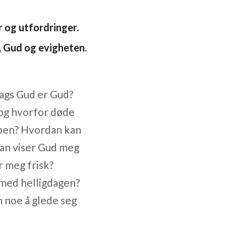
er og utfordringer.
, Gud og evigheten.
lags Gud er Gud?
 og hvorfor døde
åpen? Hvordan kan
dan viser Gud meg
r meg frisk?
 med helligdagen?
n noe å glede seg