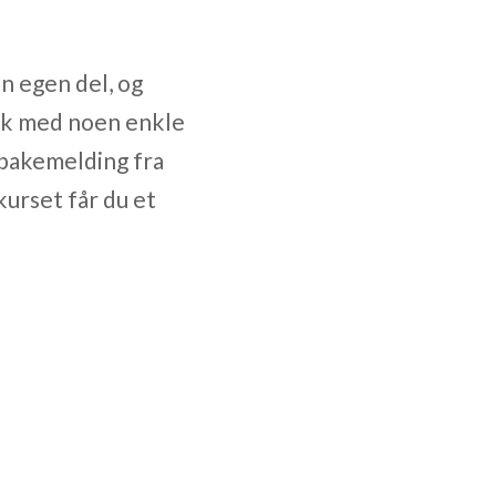
in egen del, og
rark med noen enkle
lbakemelding fra
urset får du et