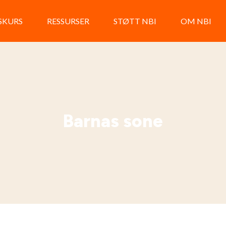
LSKURS
RESSURSER
STØTT NBI
OM NBI
Barnas sone