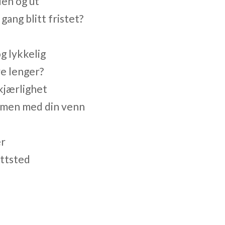
den og ut
gang blitt fristet?
og lykkelig
e lenger?
kjærlighet
mmen med din venn
er
ittsted