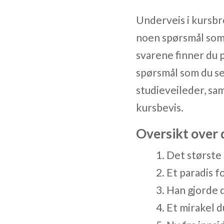
Underveis i kursbr
noen spørsmål som k
svarene finner du p
spørsmål som du se
studieveileder, sa
kursbevis.
Oversikt over 
1. Det største
2. Et paradis f
3. Han gjorde 
4. Et mirakel d