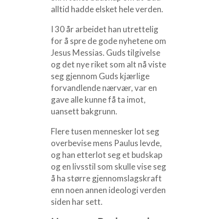
alltid hadde elsket hele verden.
I 30 år arbeidet han utrettelig
for å spre de gode nyhetene om
Jesus Messias. Guds tilgivelse
og det nye riket som alt nå viste
seg gjennom Guds kjærlige
forvandlende nærvær, var en
gave alle kunne få ta imot,
uansett bakgrunn.
Flere tusen mennesker lot seg
overbevise mens Paulus levde,
og han etterlot seg et budskap
og en livsstil som skulle vise seg
å ha større gjennomslagskraft
enn noen annen ideologi verden
siden har sett.