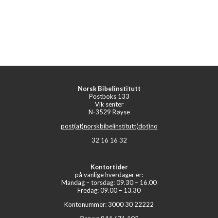
Norsk Bibelinstitutt
Postboks 133
Vik senter
N-3529 Røyse
post(at)norskbibelinstitutt(dot)no
32 16 16 32
Kontortider
på vanlige hverdager er:
Mandag – torsdag: 09.30 – 16.00
Fredag: 09.00 – 13.30
Kontonummer: 3000 30 22222